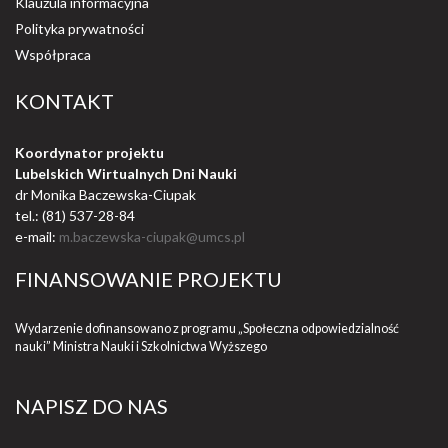
Klauzula informacyjna
Polityka prywatności
Współpraca
KONTAKT
Koordynator projektu
Lubelskich Wirtualnych Dni Nauki
dr Monika Baczewska-Ciupak
tel.: (81) 537-28-84
e-mail:
m.baczewska-ciupak@umcs.pl
FINANSOWANIE PROJEKTU
Wydarzenie dofinansowano z programu „Społeczna odpowiedzialność
nauki” Ministra Nauki i Szkolnictwa Wyższego
NAPISZ DO NAS